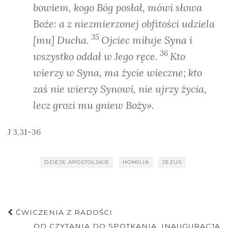
bowiem, kogo Bóg posłał, mówi słowa
Boże: a z niezmierzonej obfitości udziela
35
[mu] Ducha.
Ojciec miłuje Syna i
36
wszystko oddał w Jego ręce.
Kto
wierzy w Syna, ma życie wieczne; kto
zaś nie wierzy Synowi, nie ujrzy życia,
lecz grozi mu gniew Boży».
J 3,31-36
DZIEJE APOSTOLSKIE
HOMILIA
JEZUS
Nawigacja
ĆWICZENIA Z RADOŚCI
OD CZYTANIA DO SPOTKANIA. INAUGURACJA