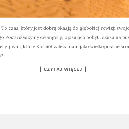
. To czas, który jest dobrą okazją do głębokiej rewizji swo
go Postu słyszymy ewangelię, opisującą pobyt Jezusa na pu
religijnymi, które Kościół zaleca nam jako wielkopostne śr
a?
CZYTAJ WIĘCEJ