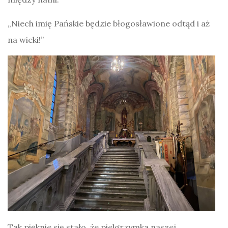
„Niech imię Pańskie będzie błogosławione odtąd i aż
na wieki!”
Tak pięknie się stało, że pielgrzymka naszej