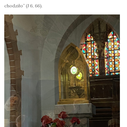
chodziło” (J 6, 66).