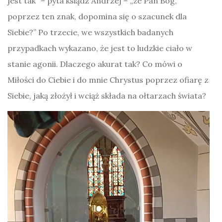
jest tak” – pyta ksiądz Andrzej – „że Pan Bóg,
poprzez ten znak, dopomina się o szacunek dla
Siebie?” Po trzecie, we wszystkich badanych
przypadkach wykazano, że jest to ludzkie ciało w
stanie agonii. Dlaczego akurat tak? Co mówi o
Miłości do Ciebie i do mnie Chrystus poprzez ofiarę z
Siebie, jaką złożył i wciąż składa na ołtarzach świata?