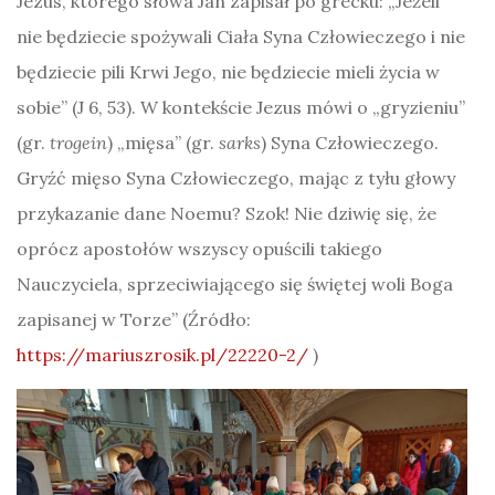
Jezus, którego słowa Jan zapisał po grecku: „Jeżeli
nie będziecie spożywali Ciała Syna Człowieczego i nie
będziecie pili Krwi Jego, nie będziecie mieli życia w
sobie” (J 6, 53). W kontekście Jezus mówi o „gryzieniu”
(gr.
trogein
) „mięsa” (gr.
sarks
) Syna Człowieczego.
Gryźć mięso Syna Człowieczego, mając z tyłu głowy
przykazanie dane Noemu? Szok! Nie dziwię się, że
oprócz apostołów wszyscy opuścili takiego
Nauczyciela, sprzeciwiającego się świętej woli Boga
zapisanej w Torze” (Źródło:
https://mariuszrosik.pl/22220-2/
)