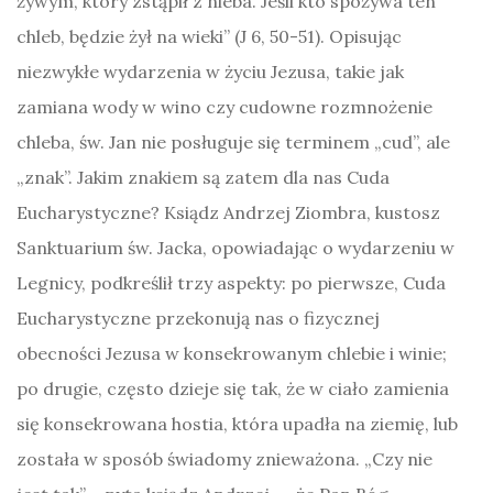
żywym, który zstąpił z nieba. Jeśli kto spożywa ten
chleb, będzie żył na wieki” (J 6, 50-51). Opisując
niezwykłe wydarzenia w życiu Jezusa, takie jak
zamiana wody w wino czy cudowne rozmnożenie
chleba, św. Jan nie posługuje się terminem „cud”, ale
„znak”. Jakim znakiem są zatem dla nas Cuda
Eucharystyczne? Ksiądz Andrzej Ziombra, kustosz
Sanktuarium św. Jacka, opowiadając o wydarzeniu w
Legnicy, podkreślił trzy aspekty: po pierwsze, Cuda
Eucharystyczne przekonują nas o fizycznej
obecności Jezusa w konsekrowanym chlebie i winie;
po drugie, często dzieje się tak, że w ciało zamienia
się konsekrowana hostia, która upadła na ziemię, lub
została w sposób świadomy znieważona. „Czy nie