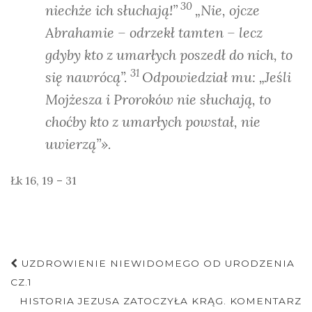
30
niechże ich słuchają!”
„Nie, ojcze
Abrahamie – odrzekł tamten – lecz
gdyby kto z umarłych poszedł do nich, to
31
się nawrócą”.
Odpowiedział mu: „Jeśli
Mojżesza i Proroków nie słuchają, to
choćby kto z umarłych powstał, nie
uwierzą”».
Łk 16, 19 – 31
Nawigacja
UZDROWIENIE NIEWIDOMEGO OD URODZENIA
postu
CZ.1
HISTORIA JEZUSA ZATOCZYŁA KRĄG. KOMENTARZ