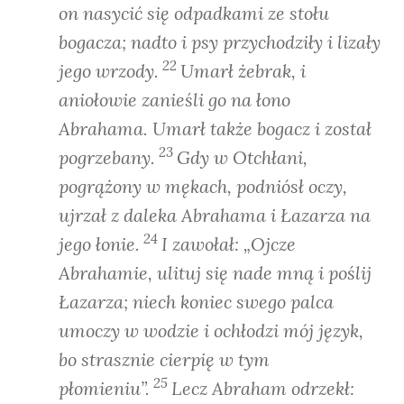
on nasycić się odpadkami ze stołu
bogacza; nadto i psy przychodziły i lizały
22
jego wrzody.
Umarł żebrak, i
aniołowie zanieśli go na łono
Abrahama. Umarł także bogacz i został
23
pogrzebany.
Gdy w Otchłani,
pogrążony w mękach, podniósł oczy,
ujrzał z daleka Abrahama i Łazarza na
24
jego łonie.
I zawołał: „Ojcze
Abrahamie, ulituj się nade mną i poślij
Łazarza; niech koniec swego palca
umoczy w wodzie i ochłodzi mój język,
bo strasznie cierpię w tym
25
płomieniu”.
Lecz Abraham odrzekł: