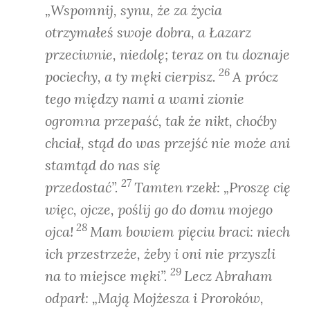
„Wspomnij, synu, że za życia
otrzymałeś swoje dobra, a Łazarz
przeciwnie, niedolę; teraz on tu doznaje
26
pociechy, a ty męki cierpisz.
A prócz
tego między nami a wami zionie
ogromna przepaść, tak że nikt, choćby
chciał, stąd do was przejść nie może ani
stamtąd do nas się
27
przedostać”.
Tamten rzekł: „Proszę cię
więc, ojcze, poślij go do domu mojego
28
ojca!
Mam bowiem pięciu braci: niech
ich przestrzeże, żeby i oni nie przyszli
29
na to miejsce męki”.
Lecz Abraham
odparł: „Mają Mojżesza i Proroków,