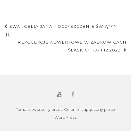
Nawigacja
EWANGELIA JANA – OCZYSZCZENIE ŚWIĄTYNI
postu
(II)
REKOLEKCJE ADWENTOWE W ZĄBKOWICACH
ŚLĄSKICH (9-11.12.2022)
Temat stworzony przez
Colorlib
Napędzany przez
WordPress