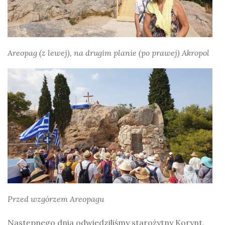
Areopag (z lewej), na drugim planie (po prawej) Akropol
Przed wzgórzem Areopagu
Następnego dnia odwiedziliśmy starożytny Korynt,