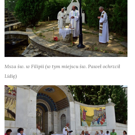
Msza św. w Filipii (w tym miejscu św. Paweł ochrzcił
Lidię)