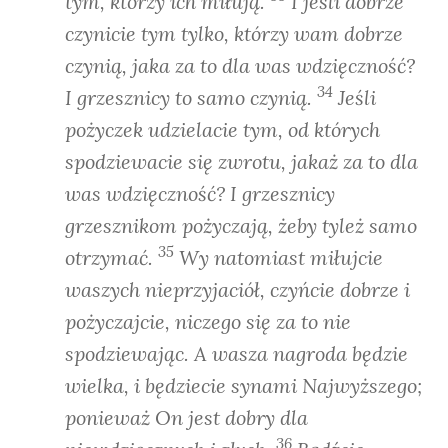
tym, którzy ich miłują.
I jeśli dobrze
czynicie tym tylko, którzy wam dobrze
czynią, jaka za to dla was wdzięczność?
34
I grzesznicy to samo czynią.
Jeśli
pożyczek udzielacie tym, od których
spodziewacie się zwrotu, jakaż za to dla
was wdzięczność? I grzesznicy
grzesznikom pożyczają, żeby tyleż samo
35
otrzymać.
Wy natomiast miłujcie
waszych nieprzyjaciół, czyńcie dobrze i
pożyczajcie, niczego się za to nie
spodziewając. A wasza nagroda będzie
wielka, i będziecie synami Najwyższego;
ponieważ On jest dobry dla
36