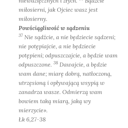
niewdzięcznych i złych.
Bądźcie
miłosierni, jak Ojciec wasz jest
miłosierny.
Powściągliwość w sądzeniu
37
Nie sądźcie, a nie będziecie sądzeni;
nie potępiajcie, a nie będziecie
potępieni; odpuszczajcie, a będzie wam
38
odpuszczone.
Dawajcie, a będzie
wam dane; miarę dobrą, natłoczoną,
utrzęsioną i opływającą wsypią w
zanadrza wasze. Odmierzą wam
bowiem taką miarą, jaką wy
mierzycie».
Łk 6,27-38