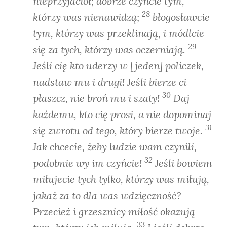
nieprzyjaciół; dobrze czyńcie tym,
28
którzy was nienawidzą;
błogosławcie
tym, którzy was przeklinają, i módlcie
29
się za tych, którzy was oczerniają.
Jeśli cię kto uderzy w [jeden] policzek,
nadstaw mu i drugi! Jeśli bierze ci
30
płaszcz, nie broń mu i szaty!
Daj
każdemu, kto cię prosi, a nie dopominaj
31
się zwrotu od tego, który bierze twoje.
Jak chcecie, żeby ludzie wam czynili,
32
podobnie wy im czyńcie!
Jeśli bowiem
miłujecie tych tylko, którzy was miłują,
jakaż za to dla was wdzięczność?
Przecież i grzesznicy miłość okazują
33