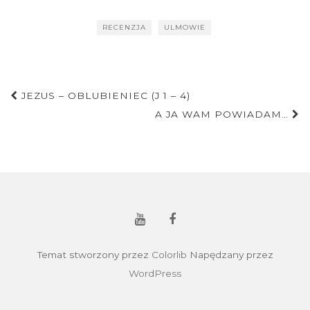
RECENZJA
ULMOWIE
Nawigacja
JEZUS – OBLUBIENIEC (J 1 – 4)
postu
A JA WAM POWIADAM…
Temat stworzony przez
Colorlib
Napędzany przez
WordPress