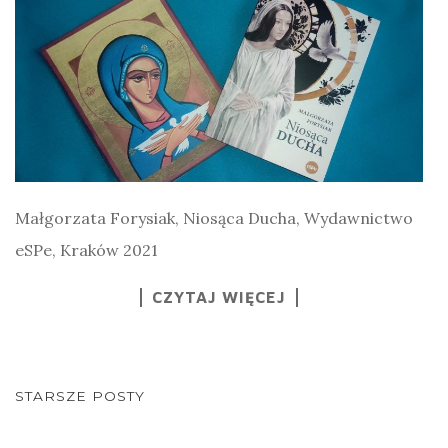
Małgorzata Forysiak, Niosąca Ducha, Wydawnictwo
eSPe, Kraków 2021
CZYTAJ WIĘCEJ
NAWIGACJA
STARSZE POSTY
POSTÓW