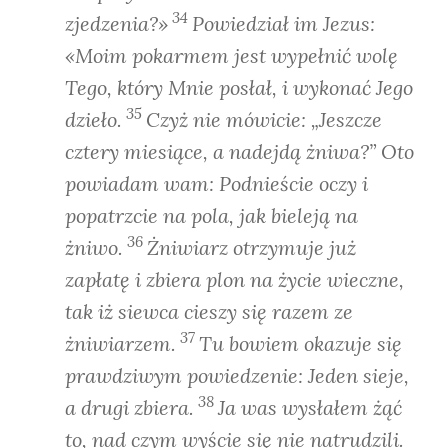
34
zjedzenia?»
Powiedział im Jezus:
«Moim pokarmem jest wypełnić wolę
Tego, który Mnie posłał, i wykonać Jego
35
dzieło.
Czyż nie mówicie: „Jeszcze
cztery miesiące, a nadejdą żniwa?” Oto
powiadam wam: Podnieście oczy i
popatrzcie na pola, jak bieleją na
36
żniwo.
Żniwiarz otrzymuje już
zapłatę i zbiera plon na życie wieczne,
tak iż siewca cieszy się razem ze
37
żniwiarzem.
Tu bowiem okazuje się
prawdziwym powiedzenie: Jeden sieje,
38
a drugi zbiera.
Ja was wysłałem żąć
to, nad czym wyście się nie natrudzili.