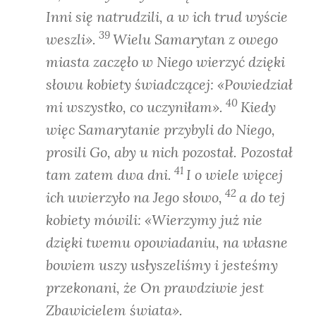
Inni się natrudzili, a w ich trud wyście
39
weszli».
Wielu Samarytan z owego
miasta zaczęło w Niego wierzyć dzięki
słowu kobiety świadczącej: «Powiedział
40
mi wszystko, co uczyniłam».
Kiedy
więc Samarytanie przybyli do Niego,
prosili Go, aby u nich pozostał. Pozostał
41
tam zatem dwa dni.
I o wiele więcej
42
ich uwierzyło na Jego słowo,
a do tej
kobiety mówili: «Wierzymy już nie
dzięki twemu opowiadaniu, na własne
bowiem uszy usłyszeliśmy i jesteśmy
przekonani, że On prawdziwie jest
Zbawicielem świata».