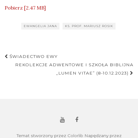
Pobierz [2.47 MB]
EWANGELIA JANA
KS. PROF. MARIUSZ ROSIK
Nawigacja
ŚWIADECTWO EWY
postu
REKOLEKCJE ADWENTOWE I SZKOŁA BIBLIJNA
„LUMEN VITAE” (8-10.12.2023)
Temat stworzony przez
Colorlib
Napędzany przez