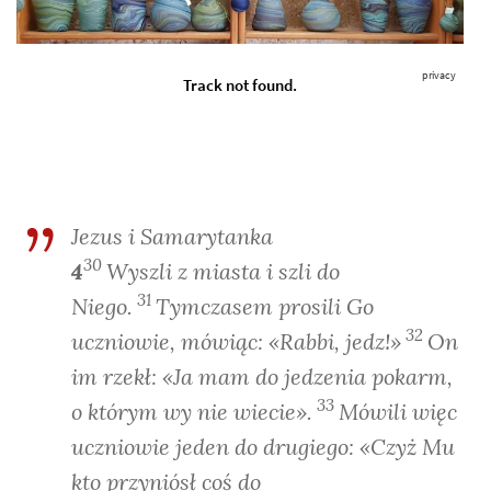
Jezus i Samarytanka
30
4
Wyszli z miasta i szli do
31
Niego.
Tymczasem prosili Go
32
uczniowie, mówiąc: «Rabbi, jedz!»
On
im rzekł: «Ja mam do jedzenia pokarm,
33
o którym wy nie wiecie».
Mówili więc
uczniowie jeden do drugiego: «Czyż Mu
kto przyniósł coś do