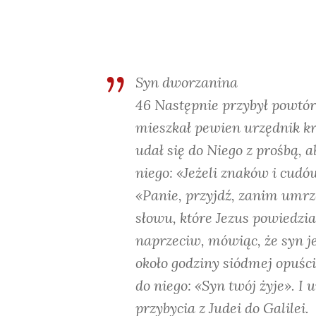
Syn dworzanina
46 Następnie przybył powtór
mieszkał pewien urzędnik kró
udał się do Niego z prośbą, 
niego: «Jeżeli znaków i cudó
«Panie, przyjdź, zanim umrze
słowu, które Jezus powiedział
naprzeciw, mówiąc, że syn je
około godziny siódmej opuściła
do niego: «Syn twój żyje». I 
przybycia z Judei do Galilei.