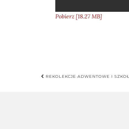
Pobierz [18.27 MB]
Nawigacja
REKOLEKCJE ADWENTOWE I SZKOŁA B
postu