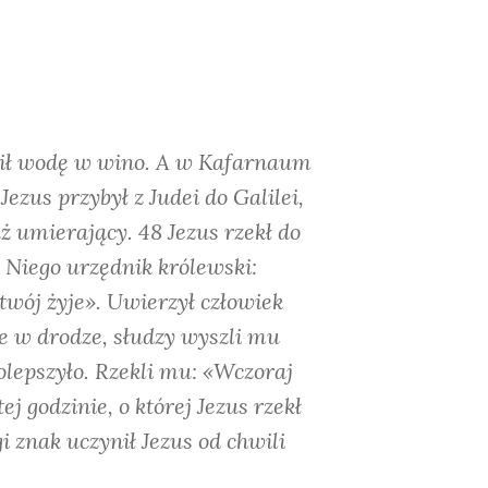
enił wodę w wino. A w Kafarnaum
ezus przybył z Judei do Galilei,
uż umierający. 48 Jezus rzekł do
o Niego urzędnik królewski:
 twój żyje». Uwierzył człowiek
cze w drodze, słudzy wyszli mu
polepszyło. Rzekli mu: «Wczoraj
ej godzinie, o której Jezus rzekł
gi znak uczynił Jezus od chwili