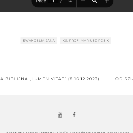
EWANGELIA JANA
KS. PROF. MARIUSZ ROSIK
IBLIJNA „LUMEN VITAE” (8-10.12.2023)
OD SZ
Temat stworzony przez
Colorlib
Napędzany przez
WordPress