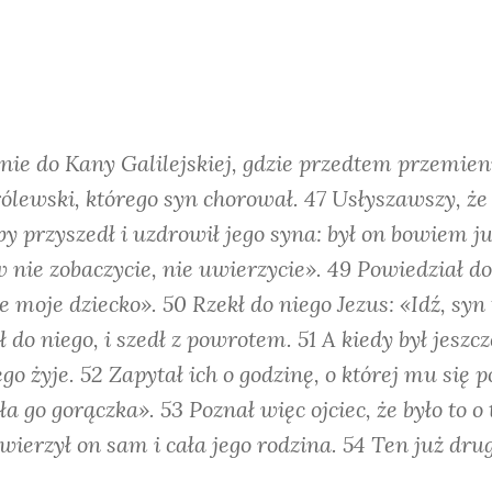
nie do Kany Galilejskiej, gdzie przedtem przemi
lewski, którego syn chorował. 47 Usłyszawszy, że J
aby przyszedł i uzdrowił jego syna: był on bowiem j
w nie zobaczycie, nie uwierzycie». 49 Powiedział d
 moje dziecko». 50 Rzekł do niego Jezus: «Idź, syn
 do niego, i szedł z powrotem. 51 A kiedy był jesz
go żyje. 52 Zapytał ich o godzinę, o której mu się 
 go gorączka». 53 Poznał więc ojciec, że było to o t
uwierzył on sam i cała jego rodzina. 54 Ten już dru